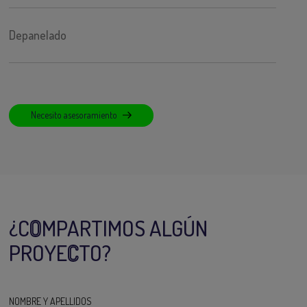
Depanelado
Necesito asesoramiento
¿C
O
MPARTIMOS ALGÚN
PROYE
C
TO?
NOMBRE Y APELLIDOS