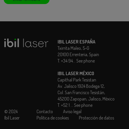
IBIL LASER ESPAÑA
Txirrita Maleo, 5-G
20100 Errenteria, Spain
T.
+34 94... See phone
IBIL LASER MÉXICO
Capithal Park Tesistan
Av. Jalisco 1924 Bodega 12,
Col. San Francisco Tesistán,
45200 Zapopan, Jalisco, México
T.
+52 1 ... See phone
Legal
© 2024
Contacto
Aviso legal
Ibil Laser
Política de cookies
Protección de datos