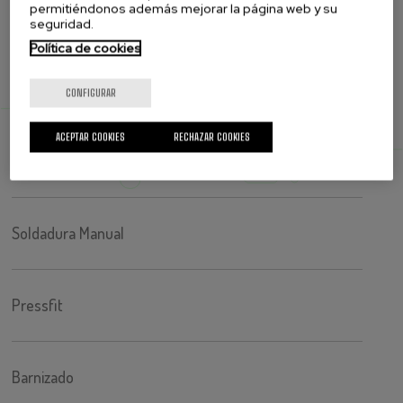
permitiéndonos además mejorar la página web y su
Universales Ajustables
seguridad.
Política de cookies
Soldadura por Ola
CONFIGURAR
ACEPTAR COOKIES
RECHAZAR COOKIES
Soldadura Selectiva
Soldadura Manual
Pressfit
Barnizado